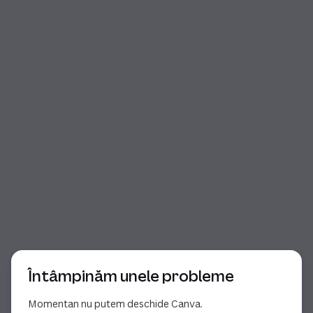
Începutul dialogului
Întâmpinăm unele probleme
Momentan nu putem deschide Canva.